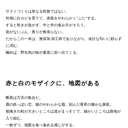
サラミづくりは単なる乾燥ではない。
外側に白カビを育てて、表面をやわらかく“ふた”する。
すると乾きが急がず、中と外の進み方がそろう。
急がないぶん、香りが角張らない。
だからこの一本は、無添加 加工肉でありながら、余計な匂いに頼らず
に済む。
噛めば、野生肉の味が素直に前へ出てくる。
赤と白のモザイクに、地図がある
断面は方言の集合だ。
鹿の鉄っぽい芯、猪のやわらかな脂、刻んだ香草の微かな鼻歌。
粗挽きの粒が大きいところは道がまっすぐで、細かいところは路地が
入り組む。
一枚ずつ、地図を食べ進める感じがする。