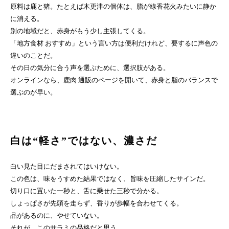
原料は鹿と猪。たとえば木更津の個体は、脂が線香花火みたいに静か
に消える。
別の地域だと、赤身がもう少し主張してくる。
「地方食材 おすすめ」という言い方は便利だけれど、要するに声色の
違いのことだ。
その日の気分に合う声を選ぶために、選択肢がある。
オンラインなら、鹿肉 通販のページを開いて、赤身と脂のバランスで
選ぶのが早い。
白は“軽さ”ではない、濃さだ
白い見た目にだまされてはいけない。
この色は、味をうすめた結果ではなく、旨味を圧縮したサインだ。
切り口に置いた一秒と、舌に乗せた三秒で分かる。
しょっぱさが先頭を走らず、香りが歩幅を合わせてくる。
品があるのに、やせていない。
それが、このサラミの品格だと思う。