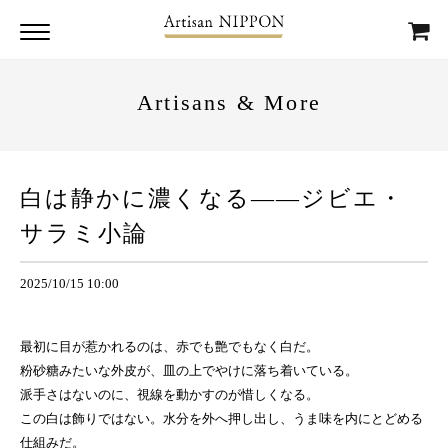
Artisans & More
白は静かに濃くなる——ジビエ・
サラミ小論
2025/10/15 10:00
最初に目が惹かれるのは、赤でも艶でもなく白だ。
粉砂糖みたいな外皮が、皿の上でやけに落ち着いている。
派手さはないのに、視線を動かすのが惜しくなる。
この白は飾りではない。水分を外へ押し出し、うま味を内にとどめる
仕組みだ。