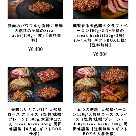
猪肉のパワフルな旨味に感動
燻製香る天然猪のクラフトベ
天然猪の至福のSteak
ーコン100g×2点+至福の
haché(150g×4枚)【送料無
Steak haché(150g×3枚)
料】
(3~4人前_ギフトBOX仕様)
【送料無料】
¥6,480
¥6,804
“美味しいとこだけ” 天然猪
"五つの誘惑"天然猪ベーコ
ロース スライス（塩麹/味噌/
ン100g/天然猪ロース スライ
プレーン）300g/木更津ぼた
ス（塩麹/味噌/プレーン）
ん Steak haché 450g_岡田
300g/Steak haché 300g_岡
修謹製【6人前_ギフトBOX
田修謹製【送料無料＆ギフト
仕様】
BOX６人前仕様】