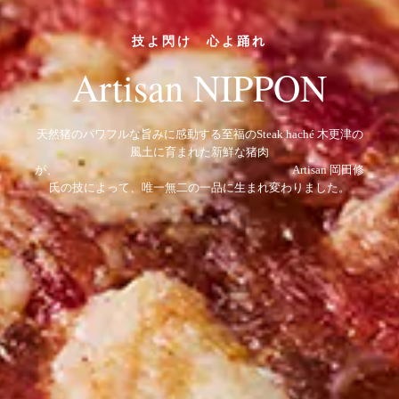
プロのためのプロの仕事
Artisan NIPPON for
PRO
自然の素材のみで作り、圧力調理により旨味・鉄分などの栄養
素溶出を抑制しなが
ら 煮
込み料理のような柔らかさまで仕上げた「圧力調理で柔らかさ
を極めた鹿スネ肉」。