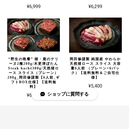
¥6,999
¥6,299
“野生の晩餐” 猪・鹿のテリ
岡田修謹製 純国産 やわらか
ーヌ2種200g/木更津ぼたん
天然猪ロース スライス 大容
Steak haché300g/天然猪ロ
量6人前 （プレーン×6パッ
ース スライス（プレーン）
ク）【送料無料＆ご自宅仕
200g_岡田修謹製【6人前_ギ
様】
フトBOX仕様】【送料無
¥5,400
料】
ショップに質問する
¥6,499