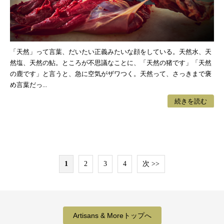
「天然」って言葉、だいたい正義みたいな顔をしている。天然水、天
然塩、天然の鮎。ところが不思議なことに、「天然の猪です」「天然
の鹿です」と言うと、急に空気がザワつく。天然って、さっきまで褒
め言葉だっ...
続きを読む
1
2
3
4
次 >>
Artisans & Moreトップへ