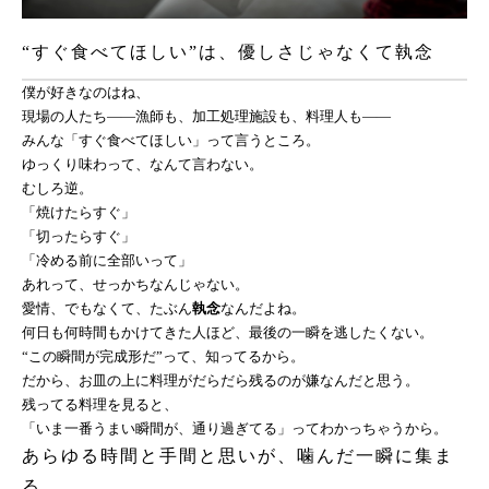
“すぐ食べてほしい”は、優しさじゃなくて執念
僕が好きなのはね、
現場の人たち——漁師も、加工処理施設も、料理人も——
みんな「すぐ食べてほしい」って言うところ。
ゆっくり味わって、なんて言わない。
むしろ逆。
「焼けたらすぐ」
「切ったらすぐ」
「冷める前に全部いって」
あれって、せっかちなんじゃない。
愛情、でもなくて、たぶん
執念
なんだよね。
何日も何時間もかけてきた人ほど、最後の一瞬を逃したくない。
“この瞬間が完成形だ”って、知ってるから。
だから、お皿の上に料理がだらだら残るのが嫌なんだと思う。
残ってる料理を見ると、
「いま一番うまい瞬間が、通り過ぎてる」ってわかっちゃうから。
あらゆる時間と手間と思いが、噛んだ一瞬に集ま
る