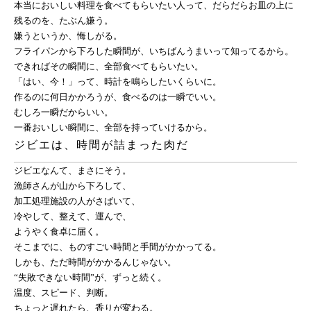
本当においしい料理を食べてもらいたい人って、だらだらお皿の上に
残るのを、たぶん嫌う。
嫌うというか、悔しがる。
フライパンから下ろした瞬間が、いちばんうまいって知ってるから。
できればその瞬間に、全部食べてもらいたい。
「はい、今！」って、時計を鳴らしたいくらいに。
作るのに何日かかろうが、食べるのは一瞬でいい。
むしろ一瞬だからいい。
一番おいしい瞬間に、全部を持っていけるから。
ジビエは、時間が詰まった肉だ
ジビエなんて、まさにそう。
漁師さんが山から下ろして、
加工処理施設の人がさばいて、
冷やして、整えて、運んで、
ようやく食卓に届く。
そこまでに、ものすごい時間と手間がかかってる。
しかも、ただ時間がかかるんじゃない。
“失敗できない時間”が、ずっと続く。
温度、スピード、判断。
ちょっと遅れたら、香りが変わる。