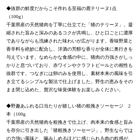
◆抜群の鮮度だからこそ作れる至福の鹿テリーヌ1点
（100g）
千葉県産の天然猪肉を丁寧に仕立てた「猪のテリーヌ」。凝
縮された旨みと深みのあるコクが共鳴し、ひと口ごとに濃厚
でありながらも洗練された味わいが広がります。香味野菜と
香辛料を絶妙に配合し、洋酒の芳醇な香りが全体に奥行きを
与えています。なめらかな食感の中に、猪肉の力強さがしっ
かりと息づいており、赤ワインやクラフトビールとの相性も
抜群です。つなぎには卵のみを使用し、素材本来の風味を引
き立てるシンプルな製法で仕上げました。野生の恵みをその
まま閉じ込めた、贅沢な味覚体験をお楽しみください。
◆野趣あふれる口当たりが嬉しい猪の粗挽きソーセージ 2
本（100g
千葉県産の天然猪肉を粗挽きで仕上げ、肉本来の食感と旨み
を存分に引き出した「猪粗挽きソーセージ」。野生ならでは
の力強い風味と、噛みしめるほどに感じられる肉の粒感が、