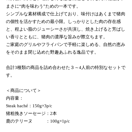
まさに“肉を味わう”ための一本です。
シンプルな素材構成で仕上げており、味付けはあくまで猪肉
の個性を活かすための最小限。しっかりとした肉の存在感
と、程よい脂のジューシーさが共演し、焼き上げると芳ばし
い香りとともに、猪肉の濃厚な旨みが際立ちます。
ご家庭のグリルやフライパンで手軽に楽しめる、自然の恵み
をそのまま閉じ込めた野趣あふれる逸品です。
合計3種類の商品を詰め合わせた３～4人前の特別なセットで
す。
＜商品について＞
内容量：
Steak haché：150g×3p/c
猪粗挽きソーセージ：2本
鹿のテリーヌ ：100g×1p/c