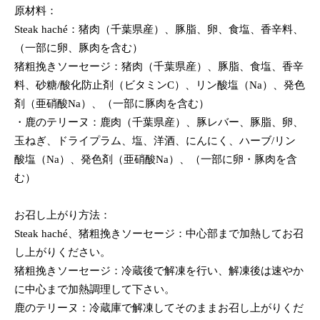
原材料：
Steak haché：猪肉（千葉県産）、豚脂、卵、食塩、香辛料、
（一部に卵、豚肉を含む）
猪粗挽きソーセージ：猪肉（千葉県産）、豚脂、食塩、香辛
料、砂糖/酸化防止剤（ビタミンC）、リン酸塩（Na）、発色
剤（亜硝酸Na）、（一部に豚肉を含む）
・鹿のテリーヌ：鹿肉（千葉県産）、豚レバー、豚脂、卵、
玉ねぎ、ドライプラム、塩、洋酒、にんにく、ハーブ/リン
酸塩（Na）、発色剤（亜硝酸Na）、（一部に卵・豚肉を含
む）
お召し上がり方法：
Steak haché、猪粗挽きソーセージ：中心部まで加熱してお召
し上がりください。
猪粗挽きソーセージ：冷蔵後で解凍を行い、解凍後は速やか
に中心まで加熱調理して下さい。
鹿のテリーヌ：冷蔵庫で解凍してそのままお召し上がりくだ