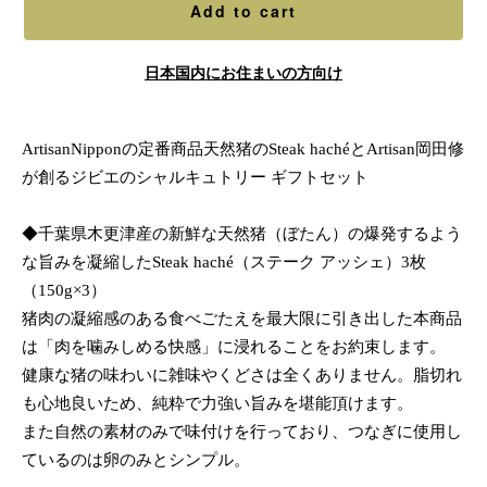
Add to cart
日本国内にお住まいの方向け
ArtisanNipponの定番商品天然猪のSteak hachéとArtisan岡田修
が創るジビエのシャルキュトリー ギフトセット
◆千葉県木更津産の新鮮な天然猪（ぼたん）の爆発するよう
な旨みを凝縮したSteak haché（ステーク アッシェ）3枚
（150g×3）
猪肉の凝縮感のある食べごたえを最大限に引き出した本商品
は「肉を噛みしめる快感」に浸れることをお約束します。
健康な猪の味わいに雑味やくどさは全くありません。脂切れ
も心地良いため、純粋で力強い旨みを堪能頂けます。
また自然の素材のみで味付けを行っており、つなぎに使用し
ているのは卵のみとシンプル。