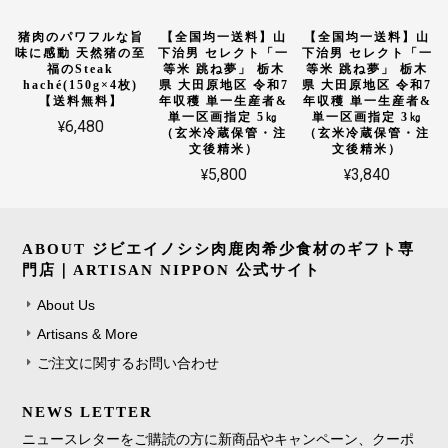
猪肉のパワフルな旨
【全国均一送料】山
【全国均一送料】山
味に感動 天然猪の至
下治男 セレクト「一
下治男 セレクト「一
福のSteak
等米 跳ね夢」 栃木
等米 跳ね夢」 栃木
haché(150g×4枚)
県 大田原地区 令和7
県 大田原地区 令和7
【送料無料】
年収穫 単一生産者&
年収穫 単一生産者&
単一区画指定 5㎏
単一区画指定 3㎏
¥6,480
（玄米冷蔵保管・注
（玄米冷蔵保管・注
文後精米）
文後精米）
¥5,800
¥3,840
ABOUT ジビエイノシシ肉鹿肉希少食材のギフト専
門店｜ARTISAN NIPPON 公式サイト
About Us
Artisans & More
ご注文に関するお問い合わせ
NEWS LETTER
ニュースレターをご購読の方に新商品やキャンペーン、クーポ